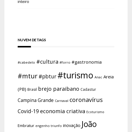
inteiro
NUVEM DE TAGS
#cultura
#gastronomia
#cabedelo
#forro
#turismo
#mtur
#pbtur
Areia
Anac
brejo paraibano
(PB)
Brasil
Cadastur
coronavírus
Campina Grande
Carnaval
economia criativa
Covid-19
Ecoturismo
João
inovação
Embratur
engenho triunfo