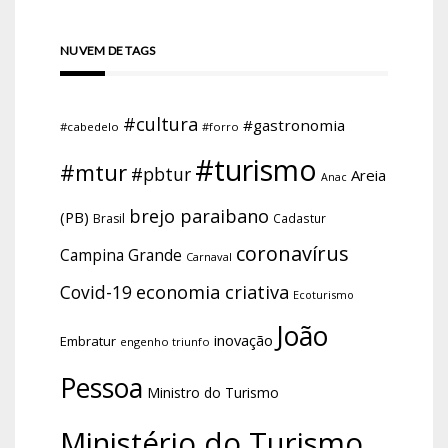
NUVEM DE TAGS
#cultura
#gastronomia
#cabedelo
#forro
#turismo
#mtur
#pbtur
Areia
Anac
brejo paraibano
(PB)
Brasil
Cadastur
coronavírus
Campina Grande
Carnaval
economia criativa
Covid-19
Ecoturismo
João
inovação
Embratur
engenho triunfo
Pessoa
Ministro do Turismo
Ministério do Turismo