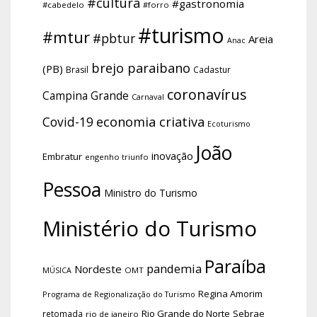
#cultura
#gastronomia
#cabedelo
#forro
#turismo
#mtur
#pbtur
Areia
Anac
brejo paraibano
(PB)
Brasil
Cadastur
coronavírus
Campina Grande
Carnaval
economia criativa
Covid-19
Ecoturismo
João
inovação
Embratur
engenho triunfo
Pessoa
Ministro do Turismo
Ministério do Turismo
Paraíba
pandemia
Nordeste
OMT
MÚSICA
Regina Amorim
Programa de Regionalização do Turismo
Rio Grande do Norte
Sebrae
retomada
rio de janeiro