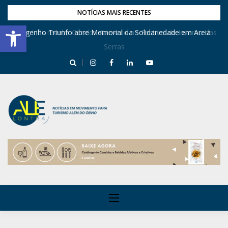
NOTÍCIAS MAIS RECENTES
Barra de Ferramentas Aberta
Dona Inês recebe Geraldo Azevedo no Festival de Inverno das
Engenho Triunfo abre Memorial da Solidariedade em Areia
Serras