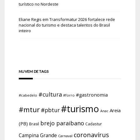
turístico no Nordeste
Eliane Regis
em
Transformatur 2026 fortalece rede
nacional do turismo e destaca talentos do Brasil
inteiro
NUVEM DE TAGS
#cultura
#gastronomia
#cabedelo
#forro
#turismo
#mtur
#pbtur
Areia
Anac
brejo paraibano
(PB)
Brasil
Cadastur
coronavírus
Campina Grande
Carnaval