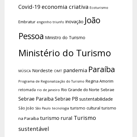
economia criativa
Covid-19
Ecoturismo
João
inovação
Embratur
engenho triunfo
Pessoa
Ministro do Turismo
Ministério do Turismo
Paraíba
pandemia
Nordeste
OMT
MÚSICA
Regina Amorim
Programa de Regionalização do Turismo
Rio Grande do Norte
Sebrae
retomada
rio de janeiro
Sebrae Paraíba
Sebrae PB
sustentabilidade
turismo cultural
turismo
São João
tecnologia
São Paulo
Turismo
turismo rural
na Paraíba
sustentável