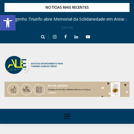
NOTÍCIAS MAIS RECENTES
Barra de Ferramentas Aberta
Dona Inês recebe Geraldo Azevedo no Festival de Inverno das
Engenho Triunfo abre Memorial da Solidariedade em Areia
Serras