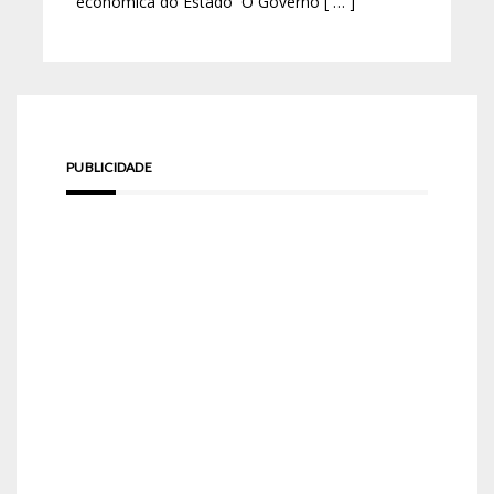
econômica do Estado O Governo [ … ]
PUBLICIDADE