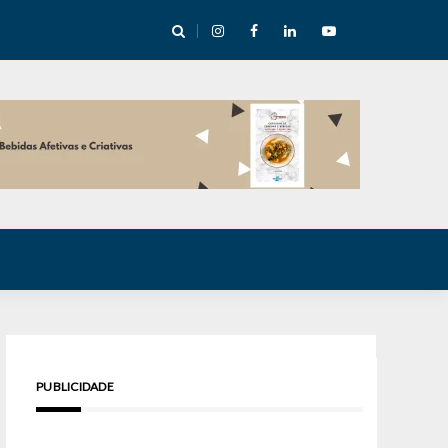
cha abre mentoria de storytelling com 10 vagas
PUBLICIDADE