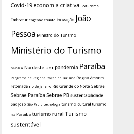
economia criativa
Covid-19
Ecoturismo
João
inovação
Embratur
engenho triunfo
Pessoa
Ministro do Turismo
Ministério do Turismo
Paraíba
pandemia
Nordeste
OMT
MÚSICA
Regina Amorim
Programa de Regionalização do Turismo
Rio Grande do Norte
Sebrae
retomada
rio de janeiro
Sebrae Paraíba
Sebrae PB
sustentabilidade
turismo cultural
turismo
São João
tecnologia
São Paulo
Turismo
turismo rural
na Paraíba
sustentável