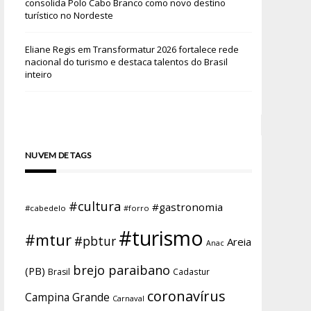
consolida Polo Cabo Branco como novo destino
turístico no Nordeste
Eliane Regis
em
Transformatur 2026 fortalece rede
nacional do turismo e destaca talentos do Brasil
inteiro
NUVEM DE TAGS
#cultura
#gastronomia
#cabedelo
#forro
#turismo
#mtur
#pbtur
Areia
Anac
brejo paraibano
(PB)
Brasil
Cadastur
coronavírus
Campina Grande
Carnaval