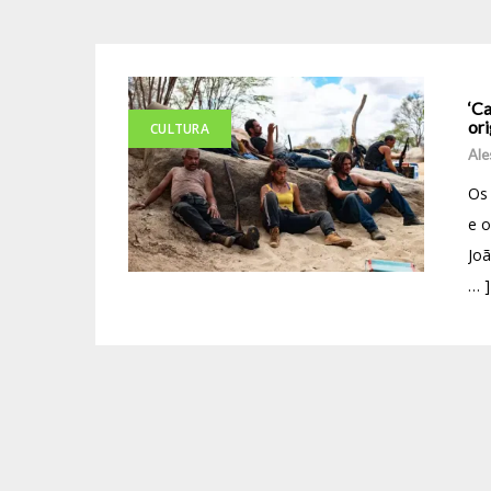
‘Ca
ori
CULTURA
Ale
Os 
e o
Joã
… ]