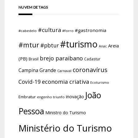
NUVEM DE TAGS
#cultura
#gastronomia
#cabedelo
#forro
#turismo
#mtur
#pbtur
Areia
Anac
brejo paraibano
(PB)
Brasil
Cadastur
coronavírus
Campina Grande
Carnaval
economia criativa
Covid-19
Ecoturismo
João
inovação
Embratur
engenho triunfo
Pessoa
Ministro do Turismo
Ministério do Turismo