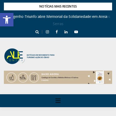
NOTÍCIAS MAIS RECENTES
Barra de Ferramentas Aberta
Dona Inês recebe Geraldo Azevedo no Festival de Inverno das
Engenho Triunfo abre Memorial da Solidariedade em Areia
Serras