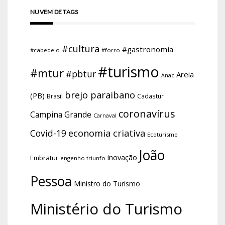
NUVEM DE TAGS
#cultura
#gastronomia
#cabedelo
#forro
#turismo
#mtur
#pbtur
Areia
Anac
brejo paraibano
(PB)
Brasil
Cadastur
coronavírus
Campina Grande
Carnaval
economia criativa
Covid-19
Ecoturismo
João
inovação
Embratur
engenho triunfo
Pessoa
Ministro do Turismo
Ministério do Turismo