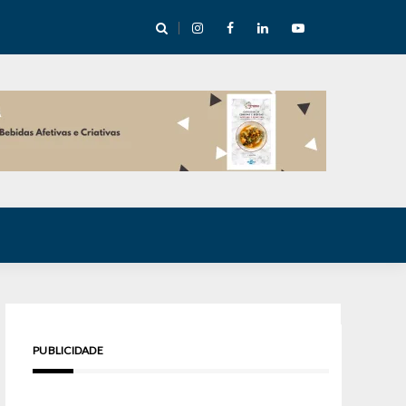
cha abre mentoria de storytelling com 10 vagas
PUBLICIDADE