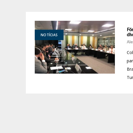
Fó
di
NOTÍCIAS
Ale
Col
par
Bra
Tur