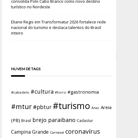
consolida Polo Cabo Branco como novo destino
turístico no Nordeste
Eliane Regis
em
Transformatur 2026 fortalece rede
nacional do turismo e destaca talentos do Brasil
inteiro
NUVEM DE TAGS
#cultura
#gastronomia
#cabedelo
#forro
#turismo
#mtur
#pbtur
Areia
Anac
brejo paraibano
(PB)
Brasil
Cadastur
coronavírus
Campina Grande
Carnaval