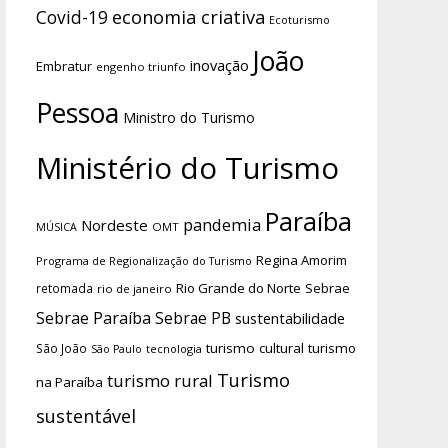
economia criativa
Covid-19
Ecoturismo
João
inovação
Embratur
engenho triunfo
Pessoa
Ministro do Turismo
Ministério do Turismo
Paraíba
pandemia
Nordeste
OMT
MÚSICA
Regina Amorim
Programa de Regionalização do Turismo
Rio Grande do Norte
Sebrae
retomada
rio de janeiro
Sebrae Paraíba
Sebrae PB
sustentabilidade
turismo cultural
turismo
São João
tecnologia
São Paulo
Turismo
turismo rural
na Paraíba
sustentável