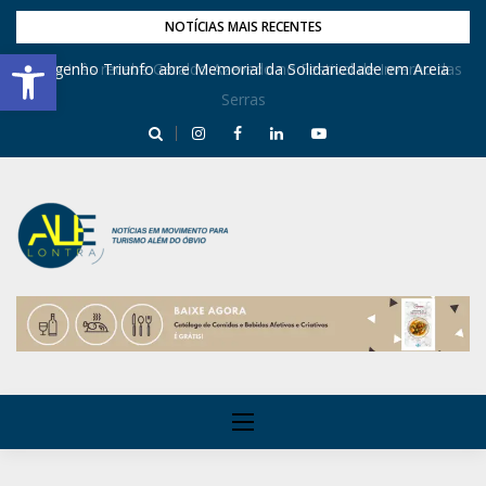
NOTÍCIAS MAIS RECENTES
Barra de Ferramentas Aberta
Dona Inês recebe Geraldo Azevedo no Festival de Inverno das
Engenho Triunfo abre Memorial da Solidariedade em Areia
Serras