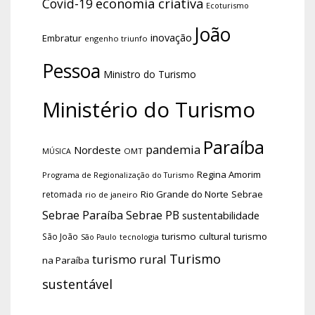
economia criativa
Covid-19
Ecoturismo
João
inovação
Embratur
engenho triunfo
Pessoa
Ministro do Turismo
Ministério do Turismo
Paraíba
pandemia
Nordeste
OMT
MÚSICA
Regina Amorim
Programa de Regionalização do Turismo
Rio Grande do Norte
Sebrae
retomada
rio de janeiro
Sebrae Paraíba
Sebrae PB
sustentabilidade
turismo cultural
turismo
São João
tecnologia
São Paulo
Turismo
turismo rural
na Paraíba
sustentável