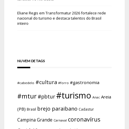
Eliane Regis
em
Transformatur 2026 fortalece rede
nacional do turismo e destaca talentos do Brasil
inteiro
NUVEM DE TAGS
#cultura
#gastronomia
#cabedelo
#forro
#turismo
#mtur
#pbtur
Areia
Anac
brejo paraibano
(PB)
Brasil
Cadastur
coronavírus
Campina Grande
Carnaval