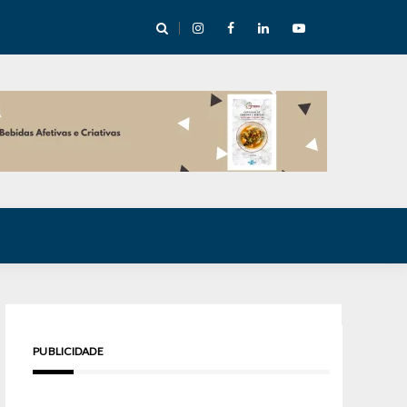
cha abre mentoria de storytelling com 10 vagas
PUBLICIDADE