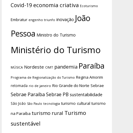
economia criativa
Covid-19
Ecoturismo
João
inovação
Embratur
engenho triunfo
Pessoa
Ministro do Turismo
Ministério do Turismo
Paraíba
pandemia
Nordeste
OMT
MÚSICA
Regina Amorim
Programa de Regionalização do Turismo
Rio Grande do Norte
Sebrae
retomada
rio de janeiro
Sebrae Paraíba
Sebrae PB
sustentabilidade
turismo cultural
turismo
São João
tecnologia
São Paulo
Turismo
turismo rural
na Paraíba
sustentável