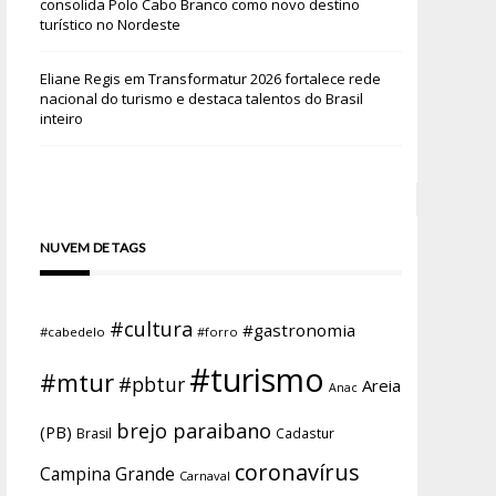
consolida Polo Cabo Branco como novo destino
turístico no Nordeste
Eliane Regis
em
Transformatur 2026 fortalece rede
nacional do turismo e destaca talentos do Brasil
inteiro
NUVEM DE TAGS
#cultura
#gastronomia
#cabedelo
#forro
#turismo
#mtur
#pbtur
Areia
Anac
brejo paraibano
(PB)
Brasil
Cadastur
coronavírus
Campina Grande
Carnaval