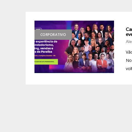
Ca
ev
CORPORATIVO
Ale
Vão
Nos
vol