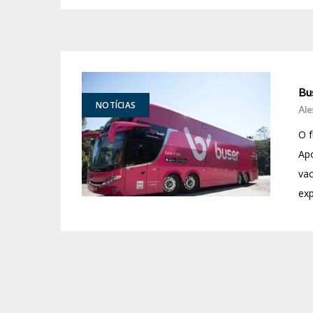
Bu
NOTÍCIAS
Ale
O f
Ap
vac
exp