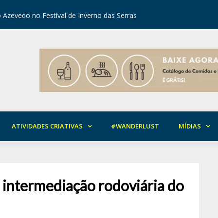
 Azevedo no Festival de Inverno das Serras
orial da Solidariedade em Areia
Mirian Ro
ATIVIDADES CRIATIVAS
#WANDERLUST
MÍDIAS
 intermediação rodoviária do