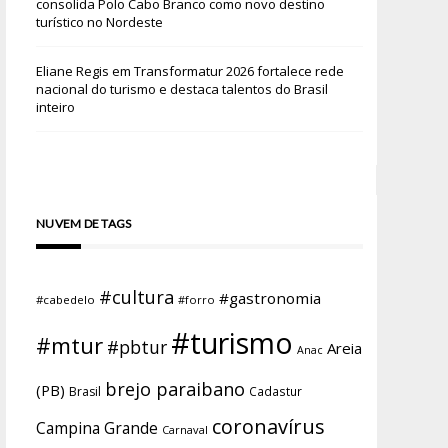
consolida Polo Cabo Branco como novo destino
turístico no Nordeste
Eliane Regis
em
Transformatur 2026 fortalece rede
nacional do turismo e destaca talentos do Brasil
inteiro
NUVEM DE TAGS
#cultura
#gastronomia
#cabedelo
#forro
#turismo
#mtur
#pbtur
Areia
Anac
brejo paraibano
(PB)
Brasil
Cadastur
coronavírus
Campina Grande
Carnaval