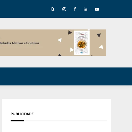
cha abre mentoria de storytelling com 10 vagas
PUBLICIDADE