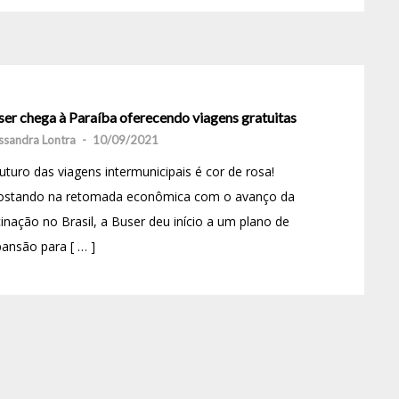
ser chega à Paraíba oferecendo viagens gratuitas
ssandra Lontra
-
10/09/2021
uturo das viagens intermunicipais é cor de rosa!
ostando na retomada econômica com o avanço da
inação no Brasil, a Buser deu início a um plano de
ansão para [ … ]