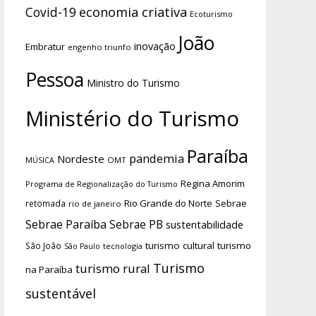
economia criativa
Covid-19
Ecoturismo
João
inovação
Embratur
engenho triunfo
Pessoa
Ministro do Turismo
Ministério do Turismo
Paraíba
pandemia
Nordeste
OMT
MÚSICA
Regina Amorim
Programa de Regionalização do Turismo
Rio Grande do Norte
Sebrae
retomada
rio de janeiro
Sebrae Paraíba
Sebrae PB
sustentabilidade
turismo cultural
turismo
São João
tecnologia
São Paulo
Turismo
turismo rural
na Paraíba
sustentável