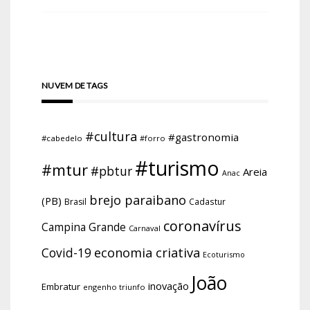
NUVEM DE TAGS
#cultura
#gastronomia
#cabedelo
#forro
#turismo
#mtur
#pbtur
Areia
Anac
brejo paraibano
(PB)
Brasil
Cadastur
coronavírus
Campina Grande
Carnaval
economia criativa
Covid-19
Ecoturismo
João
inovação
Embratur
engenho triunfo