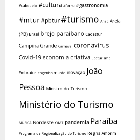
#cultura
#gastronomia
#cabedelo
#forro
#turismo
#mtur
#pbtur
Areia
Anac
brejo paraibano
(PB)
Brasil
Cadastur
coronavírus
Campina Grande
Carnaval
economia criativa
Covid-19
Ecoturismo
João
inovação
Embratur
engenho triunfo
Pessoa
Ministro do Turismo
Ministério do Turismo
Paraíba
pandemia
Nordeste
OMT
MÚSICA
Regina Amorim
Programa de Regionalização do Turismo