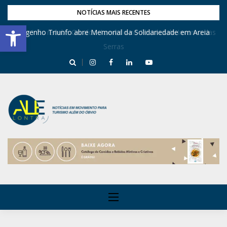
NOTÍCIAS MAIS RECENTES
Barra de Ferramentas Aberta
Dona Inês recebe Geraldo Azevedo no Festival de Inverno das
Engenho Triunfo abre Memorial da Solidariedade em Areia
Serras