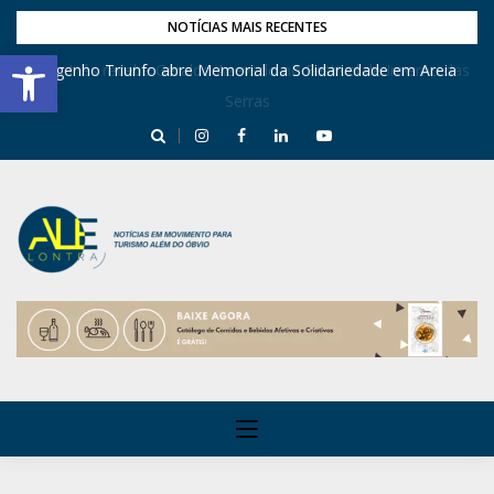
NOTÍCIAS MAIS RECENTES
Barra de Ferramentas Aberta
Dona Inês recebe Geraldo Azevedo no Festival de Inverno das
Engenho Triunfo abre Memorial da Solidariedade em Areia
Serras