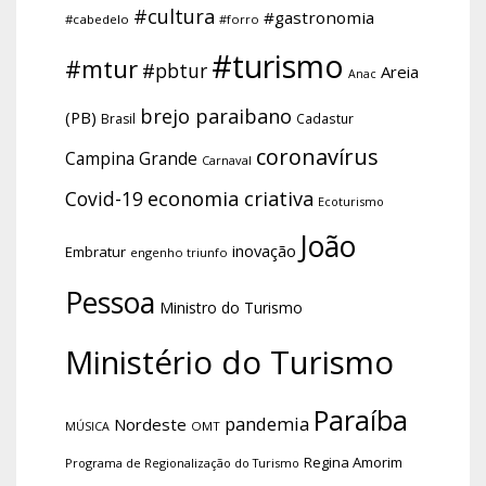
#cultura
#gastronomia
#cabedelo
#forro
#turismo
#mtur
#pbtur
Areia
Anac
brejo paraibano
(PB)
Brasil
Cadastur
coronavírus
Campina Grande
Carnaval
economia criativa
Covid-19
Ecoturismo
João
inovação
Embratur
engenho triunfo
Pessoa
Ministro do Turismo
Ministério do Turismo
Paraíba
pandemia
Nordeste
OMT
MÚSICA
Regina Amorim
Programa de Regionalização do Turismo