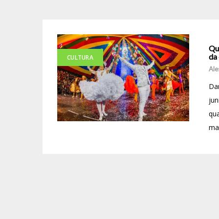
Qu
da 
CULTURA
Ale
Dan
jun
qua
man