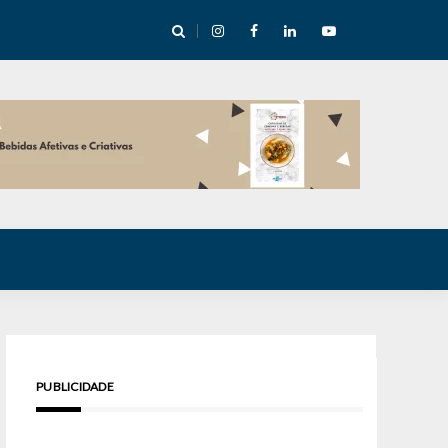
cha abre mentoria de storytelling com 10 vagas
PUBLICIDADE