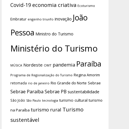
economia criativa
Covid-19
Ecoturismo
João
inovação
Embratur
engenho triunfo
Pessoa
Ministro do Turismo
Ministério do Turismo
Paraíba
pandemia
Nordeste
OMT
MÚSICA
Regina Amorim
Programa de Regionalização do Turismo
Rio Grande do Norte
Sebrae
retomada
rio de janeiro
Sebrae Paraíba
Sebrae PB
sustentabilidade
turismo cultural
turismo
São João
tecnologia
São Paulo
Turismo
turismo rural
na Paraíba
sustentável