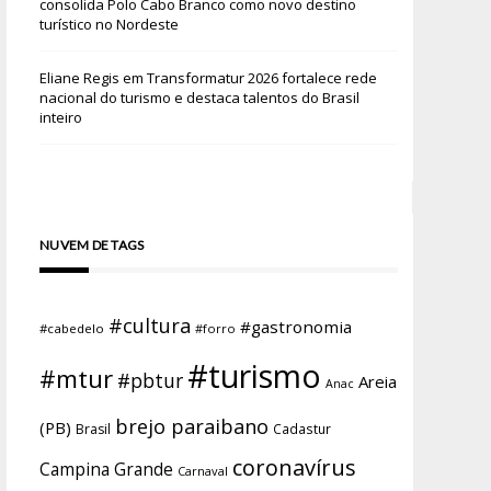
consolida Polo Cabo Branco como novo destino
turístico no Nordeste
Eliane Regis
em
Transformatur 2026 fortalece rede
nacional do turismo e destaca talentos do Brasil
inteiro
NUVEM DE TAGS
#cultura
#gastronomia
#cabedelo
#forro
#turismo
#mtur
#pbtur
Areia
Anac
brejo paraibano
(PB)
Brasil
Cadastur
coronavírus
Campina Grande
Carnaval