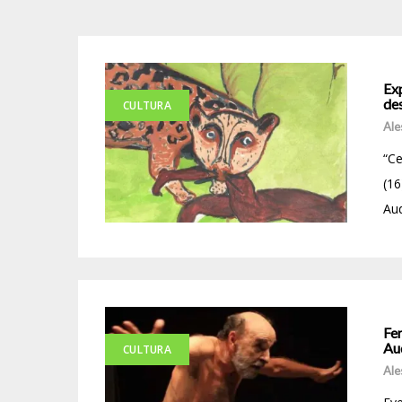
Exp
de
CULTURA
Ale
“Ce
(16
Aud
Fe
Au
CULTURA
Ale