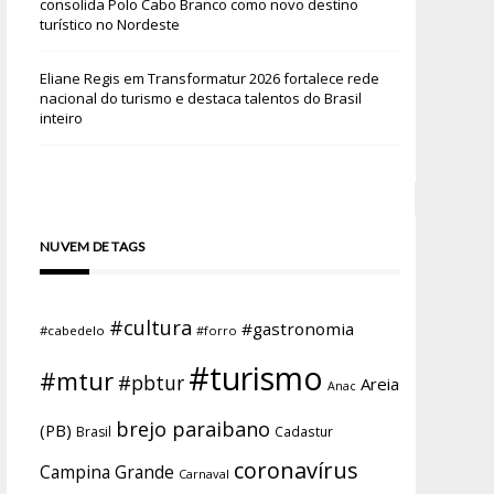
consolida Polo Cabo Branco como novo destino
turístico no Nordeste
Eliane Regis
em
Transformatur 2026 fortalece rede
nacional do turismo e destaca talentos do Brasil
inteiro
NUVEM DE TAGS
#cultura
#gastronomia
#cabedelo
#forro
#turismo
#mtur
#pbtur
Areia
Anac
brejo paraibano
(PB)
Brasil
Cadastur
coronavírus
Campina Grande
Carnaval