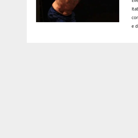
Eve
Ita
con
e d