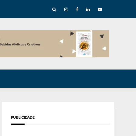
cha abre mentoria de storytelling com 10 vagas
PUBLICIDADE