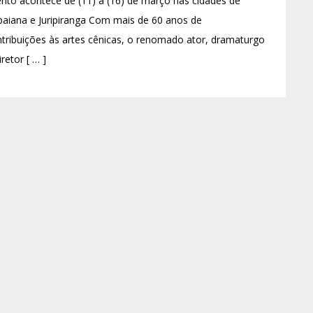
nto acontece de (11) a (16) de março nas cidades de
baiana e Juripiranga Com mais de 60 anos de
tribuições às artes cênicas, o renomado ator, dramaturgo
iretor [ … ]