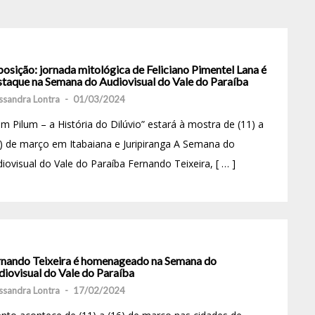
osição: jornada mitológica de Feliciano Pimentel Lana é
staque na Semana do Audiovisual do Vale do Paraíba
ssandra Lontra
-
01/03/2024
m Pilum – a História do Dilúvio” estará à mostra de (11) a
) de março em Itabaiana e Juripiranga A Semana do
iovisual do Vale do Paraíba Fernando Teixeira, [ … ]
rnando Teixeira é homenageado na Semana do
diovisual do Vale do Paraíba
ssandra Lontra
-
17/02/2024