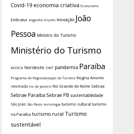
economia criativa
Covid-19
Ecoturismo
João
inovação
Embratur
engenho triunfo
Pessoa
Ministro do Turismo
Ministério do Turismo
Paraíba
pandemia
Nordeste
OMT
MÚSICA
Regina Amorim
Programa de Regionalização do Turismo
Rio Grande do Norte
Sebrae
retomada
rio de janeiro
Sebrae Paraíba
Sebrae PB
sustentabilidade
turismo cultural
turismo
São João
tecnologia
São Paulo
Turismo
turismo rural
na Paraíba
sustentável