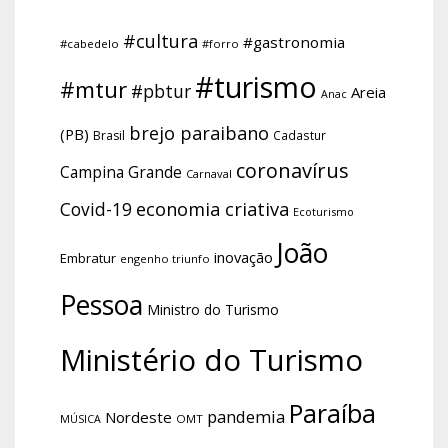
#cultura
#gastronomia
#cabedelo
#forro
#turismo
#mtur
#pbtur
Areia
Anac
brejo paraibano
(PB)
Brasil
Cadastur
coronavírus
Campina Grande
Carnaval
economia criativa
Covid-19
Ecoturismo
João
inovação
Embratur
engenho triunfo
Pessoa
Ministro do Turismo
Ministério do Turismo
Paraíba
pandemia
Nordeste
OMT
MÚSICA