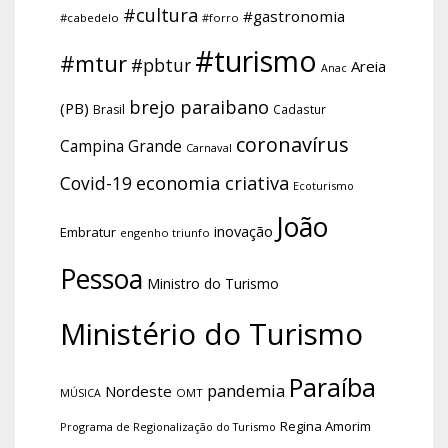
#cultura
#gastronomia
#cabedelo
#forro
#turismo
#mtur
#pbtur
Areia
Anac
brejo paraibano
(PB)
Brasil
Cadastur
coronavírus
Campina Grande
Carnaval
economia criativa
Covid-19
Ecoturismo
João
inovação
Embratur
engenho triunfo
Pessoa
Ministro do Turismo
Ministério do Turismo
Paraíba
pandemia
Nordeste
OMT
MÚSICA
Regina Amorim
Programa de Regionalização do Turismo