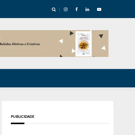
cha abre mentoria de storytelling com 10 vagas
PUBLICIDADE