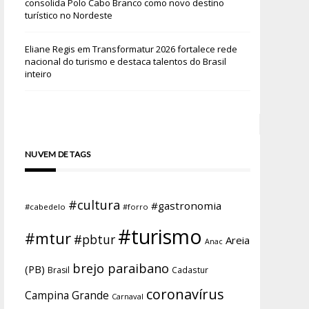
consolida Polo Cabo Branco como novo destino
turístico no Nordeste
Eliane Regis
em
Transformatur 2026 fortalece rede
nacional do turismo e destaca talentos do Brasil
inteiro
NUVEM DE TAGS
#cultura
#gastronomia
#cabedelo
#forro
#turismo
#mtur
#pbtur
Areia
Anac
brejo paraibano
(PB)
Brasil
Cadastur
coronavírus
Campina Grande
Carnaval