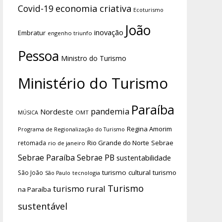
economia criativa
Covid-19
Ecoturismo
João
inovação
Embratur
engenho triunfo
Pessoa
Ministro do Turismo
Ministério do Turismo
Paraíba
pandemia
Nordeste
OMT
MÚSICA
Regina Amorim
Programa de Regionalização do Turismo
Rio Grande do Norte
Sebrae
retomada
rio de janeiro
Sebrae Paraíba
Sebrae PB
sustentabilidade
turismo cultural
turismo
São João
tecnologia
São Paulo
Turismo
turismo rural
na Paraíba
sustentável