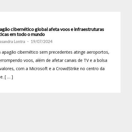
gão cibernético global afeta voos e infraestruturas
íticas em todo o mundo
ssandra Lontra
-
19/07/2024
apagão cibernético sem precedentes atinge aeroportos,
errompendo voos, além de afetar canais de TV e a bolsa
valores, com a Microsoft e a CrowdStrike no centro da
se. [ … ]