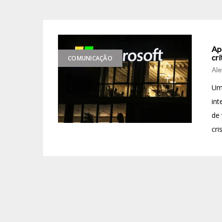
Apa
cr
COMUNICAÇÃO
Ale
Um 
int
de 
cri