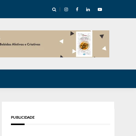
cha abre mentoria de storytelling com 10 vagas
PUBLICIDADE