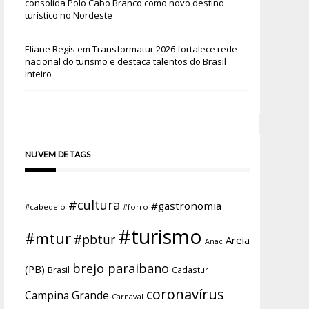
consolida Polo Cabo Branco como novo destino
turístico no Nordeste
Eliane Regis
em
Transformatur 2026 fortalece rede
nacional do turismo e destaca talentos do Brasil
inteiro
NUVEM DE TAGS
#cultura
#gastronomia
#cabedelo
#forro
#turismo
#mtur
#pbtur
Areia
Anac
brejo paraibano
(PB)
Brasil
Cadastur
coronavírus
Campina Grande
Carnaval