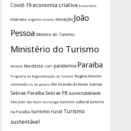
economia criativa
Covid-19
Ecoturismo
João
inovação
Embratur
engenho triunfo
Pessoa
Ministro do Turismo
Ministério do Turismo
Paraíba
pandemia
Nordeste
OMT
MÚSICA
Regina Amorim
Programa de Regionalização do Turismo
Rio Grande do Norte
Sebrae
retomada
rio de janeiro
Sebrae Paraíba
Sebrae PB
sustentabilidade
turismo cultural
turismo
São João
tecnologia
São Paulo
Turismo
turismo rural
na Paraíba
sustentável