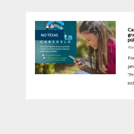
Cab
gra
NOTÍCIAS
pú
Ale
Por
jan
“Pr
inc