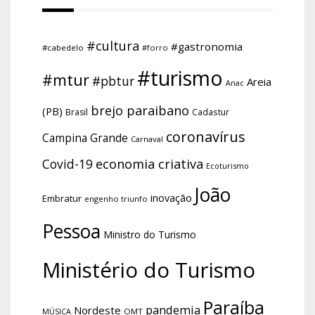
#cultura
#gastronomia
#cabedelo
#forro
#turismo
#mtur
#pbtur
Areia
Anac
brejo paraibano
(PB)
Brasil
Cadastur
coronavírus
Campina Grande
Carnaval
economia criativa
Covid-19
Ecoturismo
João
inovação
Embratur
engenho triunfo
Pessoa
Ministro do Turismo
Ministério do Turismo
Paraíba
pandemia
Nordeste
OMT
MÚSICA