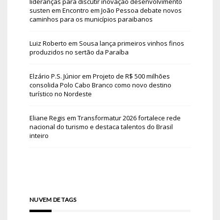
lideranças para discutir inovação desenvolvimento
susten
em
Encontro em João Pessoa debate novos
caminhos para os municípios paraibanos
Luiz Roberto
em
Sousa lança primeiros vinhos finos
produzidos no sertão da Paraíba
Elzário P.S. Júnior
em
Projeto de R$ 500 milhões
consolida Polo Cabo Branco como novo destino
turístico no Nordeste
Eliane Regis
em
Transformatur 2026 fortalece rede
nacional do turismo e destaca talentos do Brasil
inteiro
NUVEM DE TAGS