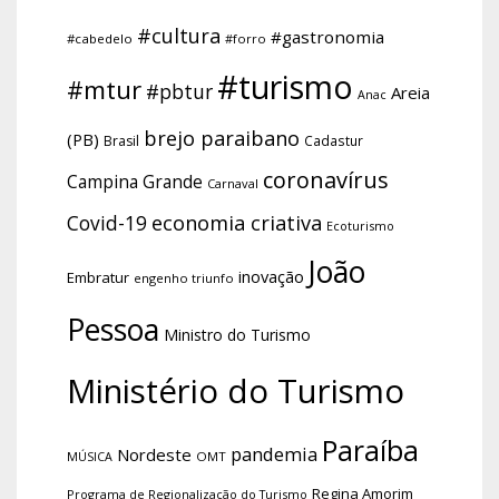
#cultura
#gastronomia
#cabedelo
#forro
#turismo
#mtur
#pbtur
Areia
Anac
brejo paraibano
(PB)
Brasil
Cadastur
coronavírus
Campina Grande
Carnaval
economia criativa
Covid-19
Ecoturismo
João
inovação
Embratur
engenho triunfo
Pessoa
Ministro do Turismo
Ministério do Turismo
Paraíba
pandemia
Nordeste
OMT
MÚSICA
Regina Amorim
Programa de Regionalização do Turismo