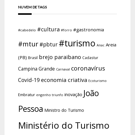
NUVEM DE TAGS
#cultura
#gastronomia
#cabedelo
#forro
#turismo
#mtur
#pbtur
Areia
Anac
brejo paraibano
(PB)
Brasil
Cadastur
coronavírus
Campina Grande
Carnaval
economia criativa
Covid-19
Ecoturismo
João
inovação
Embratur
engenho triunfo
Pessoa
Ministro do Turismo
Ministério do Turismo