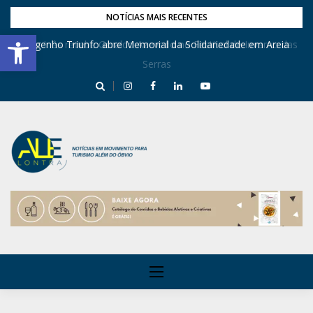
NOTÍCIAS MAIS RECENTES
Barra de Ferramentas Aberta
Dona Inês recebe Geraldo Azevedo no Festival de Inverno das
Engenho Triunfo abre Memorial da Solidariedade em Areia
Serras