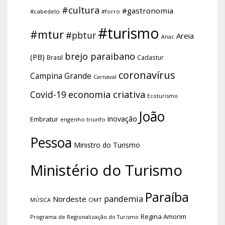
#cultura
#gastronomia
#cabedelo
#forro
#turismo
#mtur
#pbtur
Areia
Anac
brejo paraibano
(PB)
Brasil
Cadastur
coronavírus
Campina Grande
Carnaval
economia criativa
Covid-19
Ecoturismo
João
inovação
Embratur
engenho triunfo
Pessoa
Ministro do Turismo
Ministério do Turismo
Paraíba
pandemia
Nordeste
OMT
MÚSICA
Regina Amorim
Programa de Regionalização do Turismo