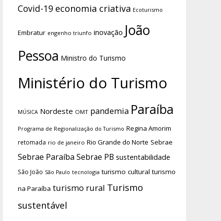
economia criativa
Covid-19
Ecoturismo
João
inovação
Embratur
engenho triunfo
Pessoa
Ministro do Turismo
Ministério do Turismo
Paraíba
pandemia
Nordeste
OMT
MÚSICA
Regina Amorim
Programa de Regionalização do Turismo
Rio Grande do Norte
Sebrae
retomada
rio de janeiro
Sebrae Paraíba
Sebrae PB
sustentabilidade
turismo cultural
turismo
São João
tecnologia
São Paulo
Turismo
turismo rural
na Paraíba
sustentável