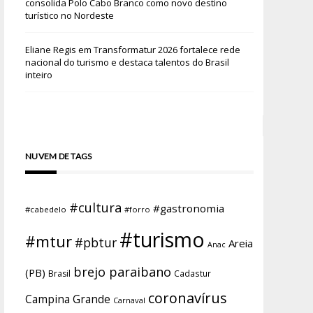
consolida Polo Cabo Branco como novo destino
turístico no Nordeste
Eliane Regis
em
Transformatur 2026 fortalece rede
nacional do turismo e destaca talentos do Brasil
inteiro
NUVEM DE TAGS
#cultura
#gastronomia
#cabedelo
#forro
#turismo
#mtur
#pbtur
Areia
Anac
brejo paraibano
(PB)
Brasil
Cadastur
coronavírus
Campina Grande
Carnaval