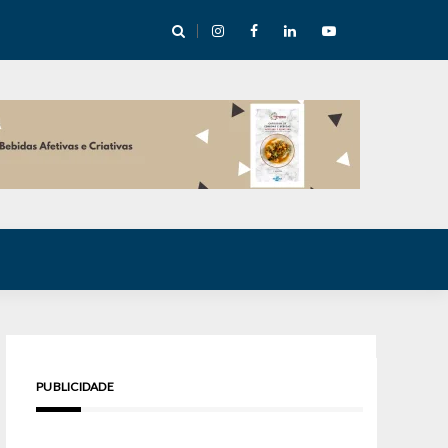
cha abre mentoria de storytelling com 10 vagas
PUBLICIDADE