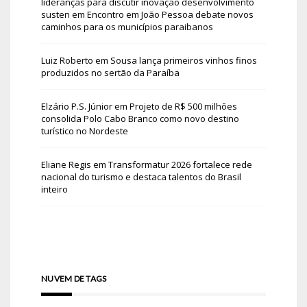
lideranças para discutir inovação desenvolvimento
susten
em
Encontro em João Pessoa debate novos
caminhos para os municípios paraibanos
Luiz Roberto
em
Sousa lança primeiros vinhos finos
produzidos no sertão da Paraíba
Elzário P.S. Júnior
em
Projeto de R$ 500 milhões
consolida Polo Cabo Branco como novo destino
turístico no Nordeste
Eliane Regis
em
Transformatur 2026 fortalece rede
nacional do turismo e destaca talentos do Brasil
inteiro
NUVEM DE TAGS