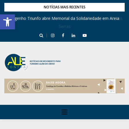
NOTÍCIAS MAIS RECENTES
Barra de Ferramentas Aberta
Dona Inês recebe Geraldo Azevedo no Festival de Inverno das
Engenho Triunfo abre Memorial da Solidariedade em Areia
Serras