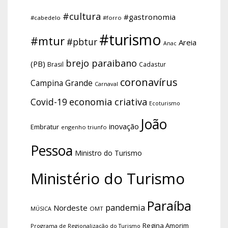
#cultura
#gastronomia
#cabedelo
#forro
#turismo
#mtur
#pbtur
Areia
Anac
brejo paraibano
(PB)
Brasil
Cadastur
coronavírus
Campina Grande
Carnaval
economia criativa
Covid-19
Ecoturismo
João
inovação
Embratur
engenho triunfo
Pessoa
Ministro do Turismo
Ministério do Turismo
Paraíba
pandemia
Nordeste
OMT
MÚSICA
Regina Amorim
Programa de Regionalização do Turismo