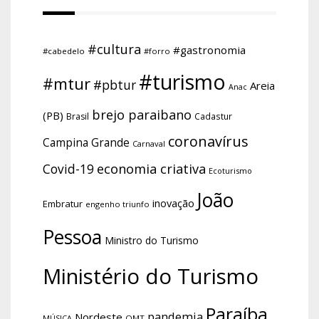
#cultura
#gastronomia
#cabedelo
#forro
#turismo
#mtur
#pbtur
Areia
Anac
brejo paraibano
(PB)
Brasil
Cadastur
coronavírus
Campina Grande
Carnaval
economia criativa
Covid-19
Ecoturismo
João
inovação
Embratur
engenho triunfo
Pessoa
Ministro do Turismo
Ministério do Turismo
Paraíba
pandemia
Nordeste
OMT
MÚSICA