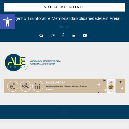
NOTÍCIAS MAIS RECENTES
Barra de Ferramentas Aberta
Dona Inês recebe Geraldo Azevedo no Festival de Inverno das
Engenho Triunfo abre Memorial da Solidariedade em Areia
Serras