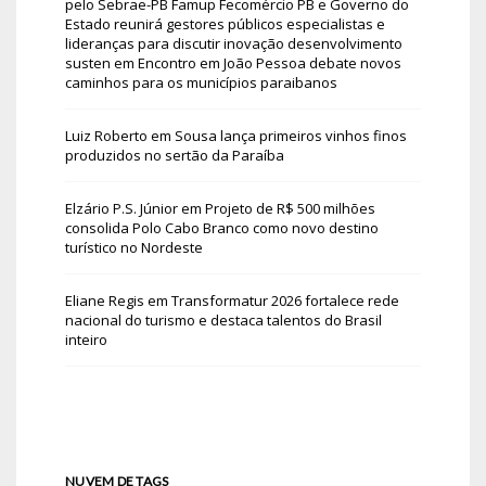
pelo Sebrae-PB Famup Fecomércio PB e Governo do
Estado reunirá gestores públicos especialistas e
lideranças para discutir inovação desenvolvimento
susten
em
Encontro em João Pessoa debate novos
caminhos para os municípios paraibanos
Luiz Roberto
em
Sousa lança primeiros vinhos finos
produzidos no sertão da Paraíba
Elzário P.S. Júnior
em
Projeto de R$ 500 milhões
consolida Polo Cabo Branco como novo destino
turístico no Nordeste
Eliane Regis
em
Transformatur 2026 fortalece rede
nacional do turismo e destaca talentos do Brasil
inteiro
NUVEM DE TAGS