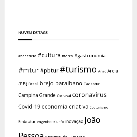
NUVEM DE TAGS
#cultura
#gastronomia
#cabedelo
#forro
#turismo
#mtur
#pbtur
Areia
Anac
brejo paraibano
(PB)
Brasil
Cadastur
coronavírus
Campina Grande
Carnaval
economia criativa
Covid-19
Ecoturismo
João
inovação
Embratur
engenho triunfo
Pessoa