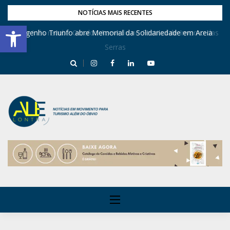
NOTÍCIAS MAIS RECENTES
Barra de Ferramentas Aberta
Dona Inês recebe Geraldo Azevedo no Festival de Inverno das
Engenho Triunfo abre Memorial da Solidariedade em Areia
Serras