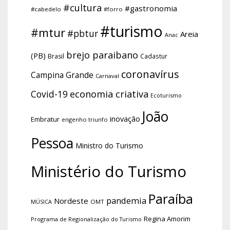
#cultura
#gastronomia
#cabedelo
#forro
#turismo
#mtur
#pbtur
Areia
Anac
brejo paraibano
(PB)
Brasil
Cadastur
coronavírus
Campina Grande
Carnaval
economia criativa
Covid-19
Ecoturismo
João
inovação
Embratur
engenho triunfo
Pessoa
Ministro do Turismo
Ministério do Turismo
Paraíba
pandemia
Nordeste
OMT
MÚSICA
Regina Amorim
Programa de Regionalização do Turismo