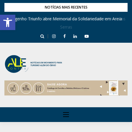
NOTÍCIAS MAIS RECENTES
Barra de Ferramentas Aberta
Dona Inês recebe Geraldo Azevedo no Festival de Inverno das
Engenho Triunfo abre Memorial da Solidariedade em Areia
Serras