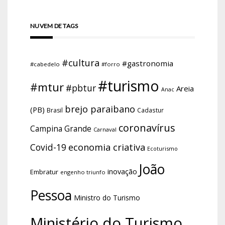
NUVEM DE TAGS
#cultura
#gastronomia
#cabedelo
#forro
#turismo
#mtur
#pbtur
Areia
Anac
brejo paraibano
(PB)
Brasil
Cadastur
coronavírus
Campina Grande
Carnaval
economia criativa
Covid-19
Ecoturismo
João
inovação
Embratur
engenho triunfo
Pessoa
Ministro do Turismo
Ministério do Turismo