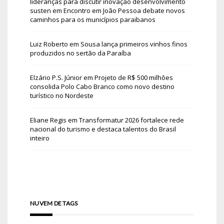
lideranças para discutir inovação desenvolvimento
susten
em
Encontro em João Pessoa debate novos
caminhos para os municípios paraibanos
Luiz Roberto
em
Sousa lança primeiros vinhos finos
produzidos no sertão da Paraíba
Elzário P.S. Júnior
em
Projeto de R$ 500 milhões
consolida Polo Cabo Branco como novo destino
turístico no Nordeste
Eliane Regis
em
Transformatur 2026 fortalece rede
nacional do turismo e destaca talentos do Brasil
inteiro
NUVEM DE TAGS