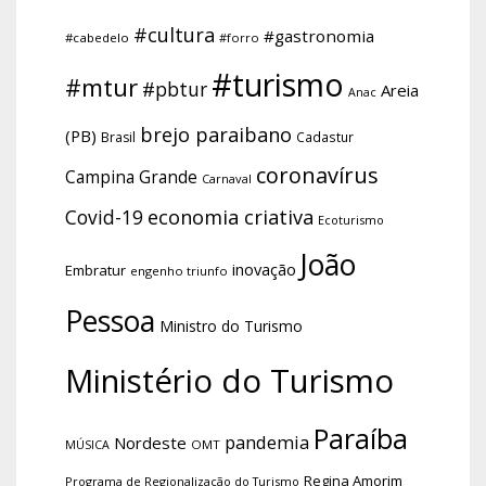
#cultura
#gastronomia
#cabedelo
#forro
#turismo
#mtur
#pbtur
Areia
Anac
brejo paraibano
(PB)
Brasil
Cadastur
coronavírus
Campina Grande
Carnaval
economia criativa
Covid-19
Ecoturismo
João
inovação
Embratur
engenho triunfo
Pessoa
Ministro do Turismo
Ministério do Turismo
Paraíba
pandemia
Nordeste
OMT
MÚSICA
Regina Amorim
Programa de Regionalização do Turismo