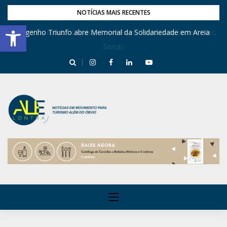
NOTÍCIAS MAIS RECENTES
Barra de Ferramentas Aberta
Dona Inês recebe Geraldo Azevedo no Festival de Inverno das
Engenho Triunfo abre Memorial da Solidariedade em Areia
Serras