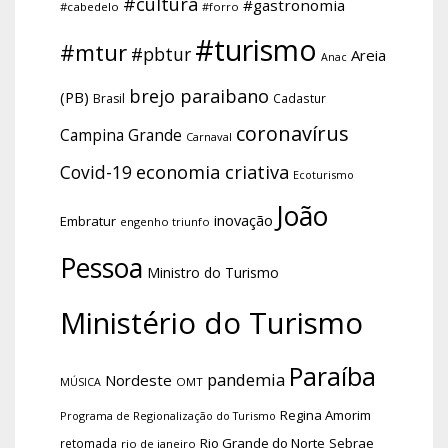
#cultura
#gastronomia
#cabedelo
#forro
#turismo
#mtur
#pbtur
Areia
Anac
brejo paraibano
(PB)
Brasil
Cadastur
coronavírus
Campina Grande
Carnaval
economia criativa
Covid-19
Ecoturismo
João
inovação
Embratur
engenho triunfo
Pessoa
Ministro do Turismo
Ministério do Turismo
Paraíba
pandemia
Nordeste
OMT
MÚSICA
Regina Amorim
Programa de Regionalização do Turismo
Rio Grande do Norte
Sebrae
retomada
rio de janeiro