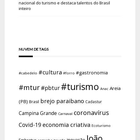
nacional do turismo e destaca talentos do Brasil
inteiro
NUVEM DE TAGS
#cultura
#gastronomia
#cabedelo
#forro
#turismo
#mtur
#pbtur
Areia
Anac
brejo paraibano
(PB)
Brasil
Cadastur
coronavírus
Campina Grande
Carnaval
economia criativa
Covid-19
Ecoturismo
João
inovação
Embratur