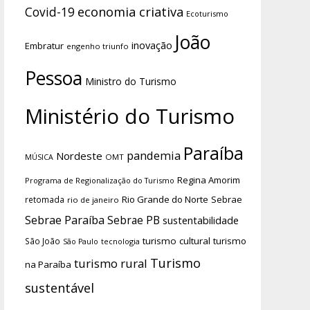
economia criativa
Covid-19
Ecoturismo
João
inovação
Embratur
engenho triunfo
Pessoa
Ministro do Turismo
Ministério do Turismo
Paraíba
pandemia
Nordeste
OMT
MÚSICA
Regina Amorim
Programa de Regionalização do Turismo
Rio Grande do Norte
Sebrae
retomada
rio de janeiro
Sebrae Paraíba
Sebrae PB
sustentabilidade
turismo cultural
turismo
São João
tecnologia
São Paulo
Turismo
turismo rural
na Paraíba
sustentável