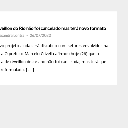
eillon do Rio não foi cancelado mas terá novo formato
ssandra Lontra
-
26/07/2020
o projeto ainda será discutido com setores envolvidos na
ta O prefeito Marcelo Crivella afirmou hoje (26) que a
ta de réveillon deste ano não foi cancelada, mas terá que
 reformulada, [ … ]