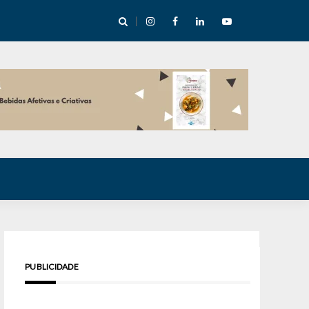
cha abre mentoria de storytelling com 10 vagas
PUBLICIDADE