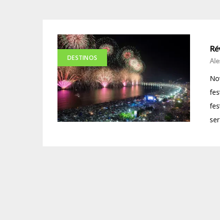
Rév
DESTINOS
Ale
Nov
fes
fes
ser