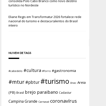
consolida Polo Cabo Branco como novo destino
turístico no Nordeste
Eliane Regis
em
Transformatur 2026 fortalece rede
nacional do turismo e destaca talentos do Brasil
inteiro
NUVEM DE TAGS
#cultura
#gastronomia
#cabedelo
#forro
#turismo
#mtur
#pbtur
Areia
Anac
brejo paraibano
(PB)
Brasil
Cadastur
coronavírus
Campina Grande
Carnaval