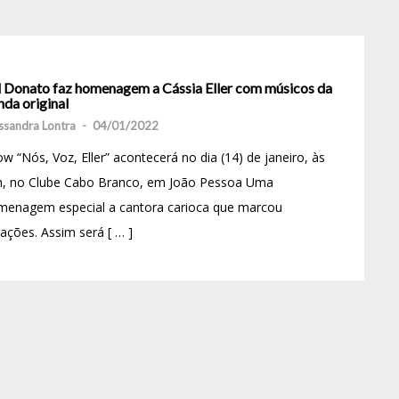
l Donato faz homenagem a Cássia Eller com músicos da
da original
ssandra Lontra
-
04/01/2022
w “Nós, Voz, Eller” acontecerá no dia (14) de janeiro, às
h, no Clube Cabo Branco, em João Pessoa Uma
menagem especial a cantora carioca que marcou
ações. Assim será [ … ]