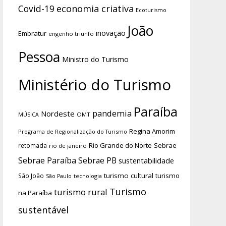
economia criativa
Covid-19
Ecoturismo
João
inovação
Embratur
engenho triunfo
Pessoa
Ministro do Turismo
Ministério do Turismo
Paraíba
pandemia
Nordeste
OMT
MÚSICA
Regina Amorim
Programa de Regionalização do Turismo
Rio Grande do Norte
Sebrae
retomada
rio de janeiro
Sebrae Paraíba
Sebrae PB
sustentabilidade
turismo cultural
turismo
São João
tecnologia
São Paulo
Turismo
turismo rural
na Paraíba
sustentável