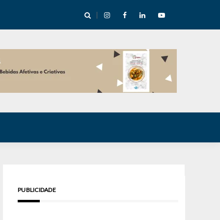
cha abre mentoria de storytelling com 10 vagas
PUBLICIDADE