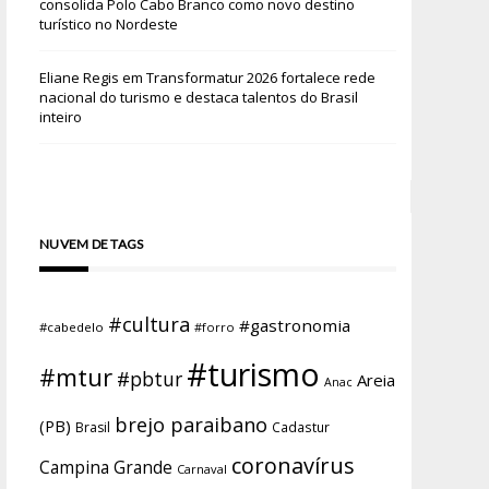
consolida Polo Cabo Branco como novo destino
turístico no Nordeste
Eliane Regis
em
Transformatur 2026 fortalece rede
nacional do turismo e destaca talentos do Brasil
inteiro
NUVEM DE TAGS
#cultura
#gastronomia
#cabedelo
#forro
#turismo
#mtur
#pbtur
Areia
Anac
brejo paraibano
(PB)
Brasil
Cadastur
coronavírus
Campina Grande
Carnaval