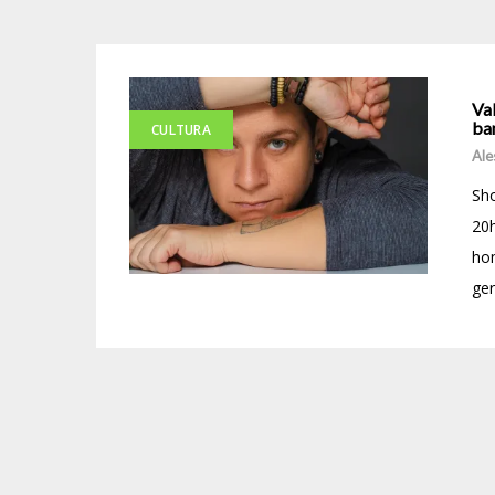
Va
ban
CULTURA
Ale
Sho
20
ho
ger