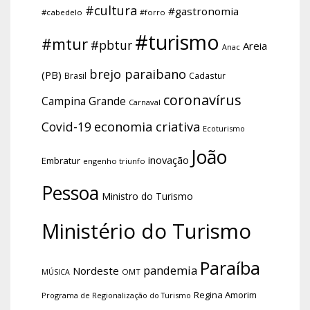
#cultura
#gastronomia
#cabedelo
#forro
#turismo
#mtur
#pbtur
Areia
Anac
brejo paraibano
(PB)
Brasil
Cadastur
coronavírus
Campina Grande
Carnaval
economia criativa
Covid-19
Ecoturismo
João
inovação
Embratur
engenho triunfo
Pessoa
Ministro do Turismo
Ministério do Turismo
Paraíba
pandemia
Nordeste
OMT
MÚSICA
Regina Amorim
Programa de Regionalização do Turismo