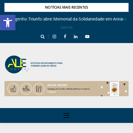
NOTÍCIAS MAIS RECENTES
Barra de Ferramentas Aberta
Dona Inês recebe Geraldo Azevedo no Festival de Inverno das
Engenho Triunfo abre Memorial da Solidariedade em Areia
Serras