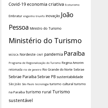
economia criativa
Covid-19
Ecoturismo
João
inovação
Embratur
engenho triunfo
Pessoa
Ministro do Turismo
Ministério do Turismo
Paraíba
pandemia
Nordeste
OMT
MÚSICA
Regina Amorim
Programa de Regionalização do Turismo
Rio Grande do Norte
Sebrae
retomada
rio de janeiro
Sebrae Paraíba
Sebrae PB
sustentabilidade
turismo cultural
turismo
São João
tecnologia
São Paulo
Turismo
turismo rural
na Paraíba
sustentável