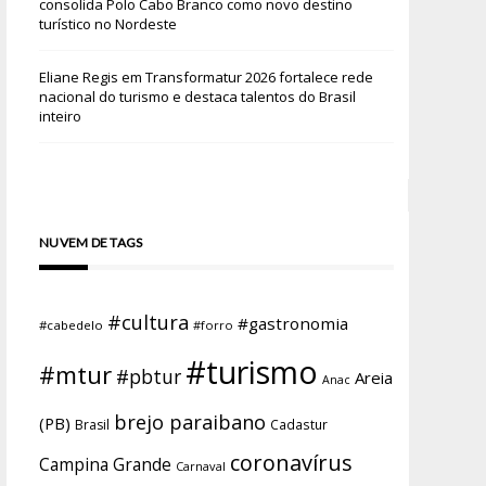
consolida Polo Cabo Branco como novo destino
turístico no Nordeste
Eliane Regis
em
Transformatur 2026 fortalece rede
nacional do turismo e destaca talentos do Brasil
inteiro
NUVEM DE TAGS
#cultura
#gastronomia
#cabedelo
#forro
#turismo
#mtur
#pbtur
Areia
Anac
brejo paraibano
(PB)
Brasil
Cadastur
coronavírus
Campina Grande
Carnaval