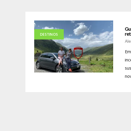
Gui
ret
DESTINOS
Ale
Em 
inc
sus
nov