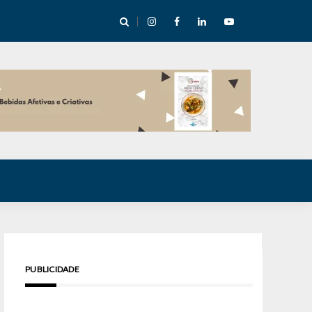
cha abre mentoria de storytelling com 10 vagas
PUBLICIDADE