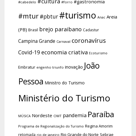
#cultura
#gastronomia
#cabedelo
#forro
#turismo
#mtur
#pbtur
Areia
Anac
brejo paraibano
(PB)
Brasil
Cadastur
coronavírus
Campina Grande
Carnaval
economia criativa
Covid-19
Ecoturismo
João
inovação
Embratur
engenho triunfo
Pessoa
Ministro do Turismo
Ministério do Turismo
Paraíba
pandemia
Nordeste
OMT
MÚSICA
Regina Amorim
Programa de Regionalização do Turismo
Rio Grande do Norte
Sebrae
retomada
rio de janeiro