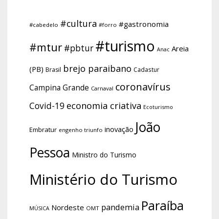
#cultura
#gastronomia
#cabedelo
#forro
#turismo
#mtur
#pbtur
Areia
Anac
brejo paraibano
(PB)
Brasil
Cadastur
coronavírus
Campina Grande
Carnaval
economia criativa
Covid-19
Ecoturismo
João
inovação
Embratur
engenho triunfo
Pessoa
Ministro do Turismo
Ministério do Turismo
Paraíba
pandemia
Nordeste
OMT
MÚSICA