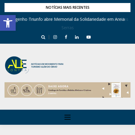
NOTÍCIAS MAIS RECENTES
Barra de Ferramentas Aberta
Dona Inês recebe Geraldo Azevedo no Festival de Inverno das
Engenho Triunfo abre Memorial da Solidariedade em Areia
Serras