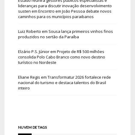
Estado reunirá gestores públicos especialistas e
lideranças para discutir inovação desenvolvimento
susten
em
Encontro em João Pessoa debate novos
caminhos para os municípios paraibanos
Luiz Roberto
em
Sousa lança primeiros vinhos finos
produzidos no sertão da Paraíba
Elzário P.S. Júnior
em
Projeto de R$ 500 milhões
consolida Polo Cabo Branco como novo destino
turístico no Nordeste
Eliane Regis
em
Transformatur 2026 fortalece rede
nacional do turismo e destaca talentos do Brasil
inteiro
NUVEM DE TAGS