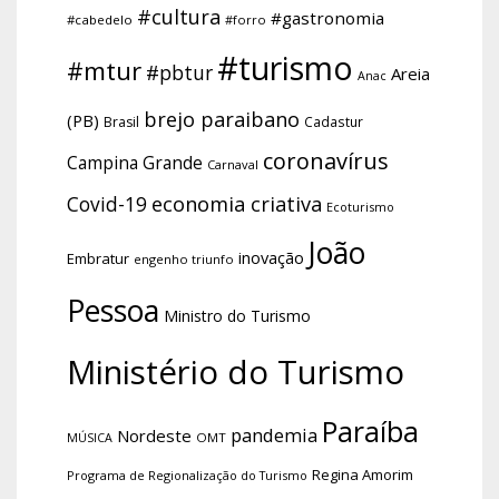
#cultura
#gastronomia
#cabedelo
#forro
#turismo
#mtur
#pbtur
Areia
Anac
brejo paraibano
(PB)
Brasil
Cadastur
coronavírus
Campina Grande
Carnaval
economia criativa
Covid-19
Ecoturismo
João
inovação
Embratur
engenho triunfo
Pessoa
Ministro do Turismo
Ministério do Turismo
Paraíba
pandemia
Nordeste
OMT
MÚSICA
Regina Amorim
Programa de Regionalização do Turismo