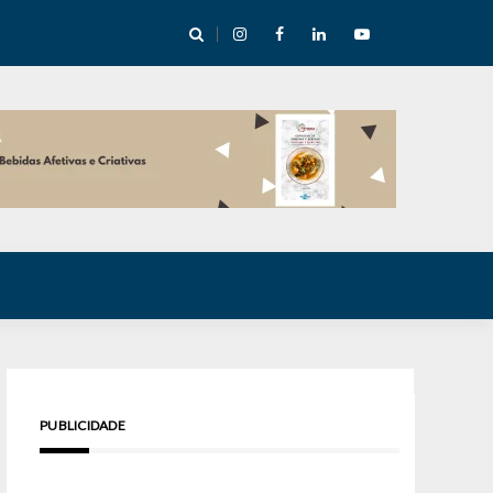
cha abre mentoria de storytelling com 10 vagas
PUBLICIDADE