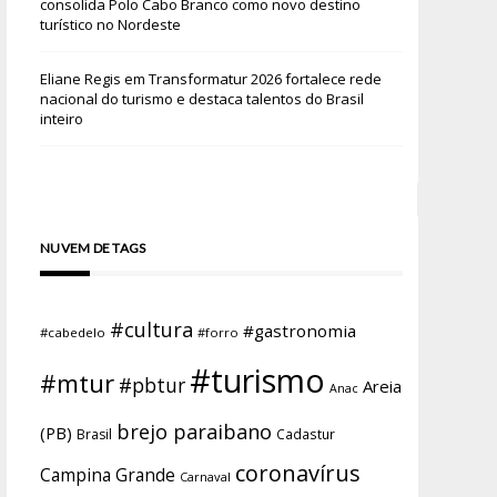
consolida Polo Cabo Branco como novo destino
turístico no Nordeste
Eliane Regis
em
Transformatur 2026 fortalece rede
nacional do turismo e destaca talentos do Brasil
inteiro
NUVEM DE TAGS
#cultura
#gastronomia
#cabedelo
#forro
#turismo
#mtur
#pbtur
Areia
Anac
brejo paraibano
(PB)
Brasil
Cadastur
coronavírus
Campina Grande
Carnaval