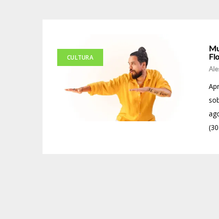
Mu
Fl
CULTURA
Ale
Apr
sob
ago
(30