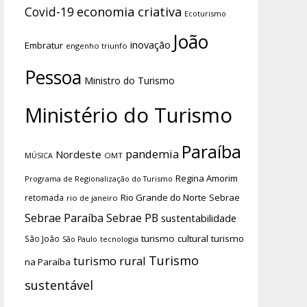
economia criativa
Covid-19
Ecoturismo
João
inovação
Embratur
engenho triunfo
Pessoa
Ministro do Turismo
Ministério do Turismo
Paraíba
pandemia
Nordeste
OMT
MÚSICA
Regina Amorim
Programa de Regionalização do Turismo
Rio Grande do Norte
Sebrae
retomada
rio de janeiro
Sebrae Paraíba
Sebrae PB
sustentabilidade
turismo cultural
turismo
São João
tecnologia
São Paulo
Turismo
turismo rural
na Paraíba
sustentável