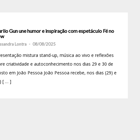
rilo Gun une humor e inspiração com espetáculo Fé no
ow
ssandra Lontra
-
08/08/2025
esentação mistura stand-up, música ao vivo e reflexões
re criatividade e autoconhecimento nos dias 29 e 30 de
sto em João Pessoa João Pessoa recebe, nos dias (29) e
) [ … ]