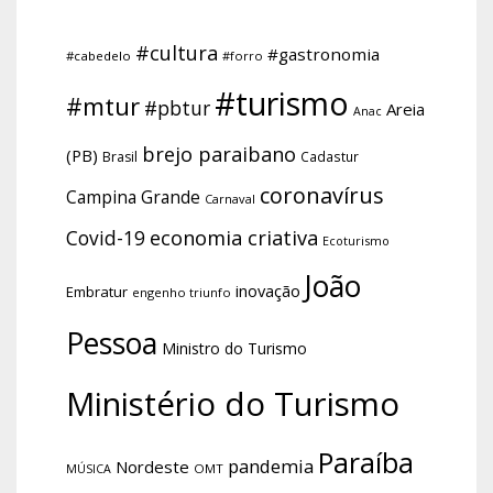
#cultura
#gastronomia
#cabedelo
#forro
#turismo
#mtur
#pbtur
Areia
Anac
brejo paraibano
(PB)
Brasil
Cadastur
coronavírus
Campina Grande
Carnaval
economia criativa
Covid-19
Ecoturismo
João
inovação
Embratur
engenho triunfo
Pessoa
Ministro do Turismo
Ministério do Turismo
Paraíba
pandemia
Nordeste
OMT
MÚSICA