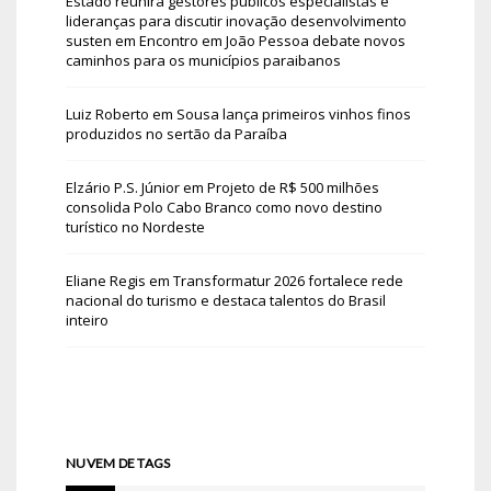
Estado reunirá gestores públicos especialistas e
lideranças para discutir inovação desenvolvimento
susten
em
Encontro em João Pessoa debate novos
caminhos para os municípios paraibanos
Luiz Roberto
em
Sousa lança primeiros vinhos finos
produzidos no sertão da Paraíba
Elzário P.S. Júnior
em
Projeto de R$ 500 milhões
consolida Polo Cabo Branco como novo destino
turístico no Nordeste
Eliane Regis
em
Transformatur 2026 fortalece rede
nacional do turismo e destaca talentos do Brasil
inteiro
NUVEM DE TAGS