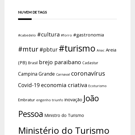
NUVEM DE TAGS
#cultura
#gastronomia
#cabedelo
#forro
#turismo
#mtur
#pbtur
Areia
Anac
brejo paraibano
(PB)
Brasil
Cadastur
coronavírus
Campina Grande
Carnaval
economia criativa
Covid-19
Ecoturismo
João
inovação
Embratur
engenho triunfo
Pessoa
Ministro do Turismo
Ministério do Turismo