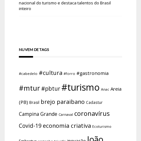
nacional do turismo e destaca talentos do Brasil
inteiro
NUVEM DE TAGS
#cultura
#gastronomia
#cabedelo
#forro
#turismo
#mtur
#pbtur
Areia
Anac
brejo paraibano
(PB)
Brasil
Cadastur
coronavírus
Campina Grande
Carnaval
economia criativa
Covid-19
Ecoturismo
João
inovação
Embratur