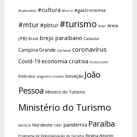
#cultura
#gastronomia
#cabedelo
#forro
#turismo
#mtur
#pbtur
Areia
Anac
brejo paraibano
(PB)
Brasil
Cadastur
coronavírus
Campina Grande
Carnaval
economia criativa
Covid-19
Ecoturismo
João
inovação
Embratur
engenho triunfo
Pessoa
Ministro do Turismo
Ministério do Turismo
Paraíba
pandemia
Nordeste
OMT
MÚSICA
Regina Amorim
Programa de Regionalização do Turismo