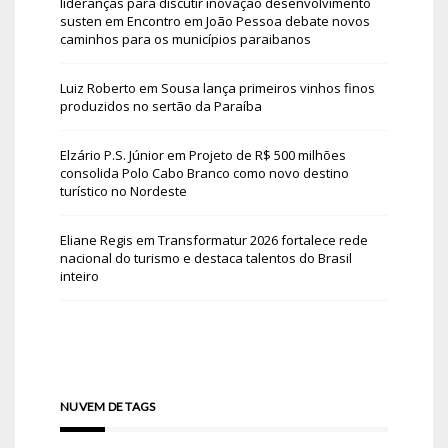
lideranças para discutir inovação desenvolvimento
susten
em
Encontro em João Pessoa debate novos
caminhos para os municípios paraibanos
Luiz Roberto
em
Sousa lança primeiros vinhos finos
produzidos no sertão da Paraíba
Elzário P.S. Júnior
em
Projeto de R$ 500 milhões
consolida Polo Cabo Branco como novo destino
turístico no Nordeste
Eliane Regis
em
Transformatur 2026 fortalece rede
nacional do turismo e destaca talentos do Brasil
inteiro
NUVEM DE TAGS