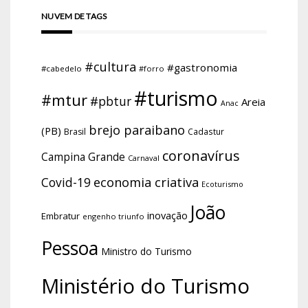
NUVEM DE TAGS
#cultura
#gastronomia
#cabedelo
#forro
#turismo
#mtur
#pbtur
Areia
Anac
brejo paraibano
(PB)
Brasil
Cadastur
coronavírus
Campina Grande
Carnaval
economia criativa
Covid-19
Ecoturismo
João
inovação
Embratur
engenho triunfo
Pessoa
Ministro do Turismo
Ministério do Turismo