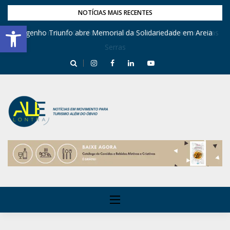
NOTÍCIAS MAIS RECENTES
Barra de Ferramentas Aberta
Dona Inês recebe Geraldo Azevedo no Festival de Inverno das
Engenho Triunfo abre Memorial da Solidariedade em Areia
Serras