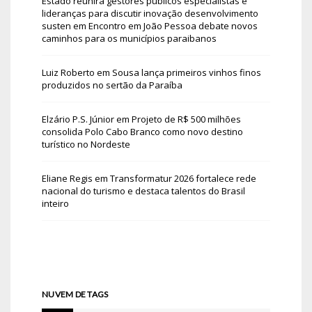
Estado reunirá gestores públicos especialistas e
lideranças para discutir inovação desenvolvimento
susten
em
Encontro em João Pessoa debate novos
caminhos para os municípios paraibanos
Luiz Roberto
em
Sousa lança primeiros vinhos finos
produzidos no sertão da Paraíba
Elzário P.S. Júnior
em
Projeto de R$ 500 milhões
consolida Polo Cabo Branco como novo destino
turístico no Nordeste
Eliane Regis
em
Transformatur 2026 fortalece rede
nacional do turismo e destaca talentos do Brasil
inteiro
NUVEM DE TAGS