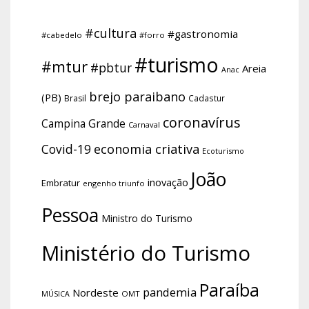
#cultura
#gastronomia
#cabedelo
#forro
#turismo
#mtur
#pbtur
Areia
Anac
brejo paraibano
(PB)
Brasil
Cadastur
coronavírus
Campina Grande
Carnaval
economia criativa
Covid-19
Ecoturismo
João
inovação
Embratur
engenho triunfo
Pessoa
Ministro do Turismo
Ministério do Turismo
Paraíba
pandemia
Nordeste
OMT
MÚSICA