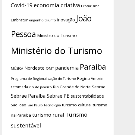
economia criativa
Covid-19
Ecoturismo
João
inovação
Embratur
engenho triunfo
Pessoa
Ministro do Turismo
Ministério do Turismo
Paraíba
pandemia
Nordeste
OMT
MÚSICA
Regina Amorim
Programa de Regionalização do Turismo
Rio Grande do Norte
Sebrae
retomada
rio de janeiro
Sebrae Paraíba
Sebrae PB
sustentabilidade
turismo cultural
turismo
São João
tecnologia
São Paulo
Turismo
turismo rural
na Paraíba
sustentável