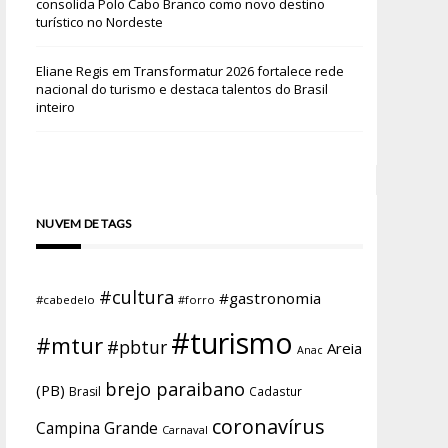
consolida Polo Cabo Branco como novo destino
turístico no Nordeste
Eliane Regis
em
Transformatur 2026 fortalece rede
nacional do turismo e destaca talentos do Brasil
inteiro
NUVEM DE TAGS
#cultura
#gastronomia
#cabedelo
#forro
#turismo
#mtur
#pbtur
Areia
Anac
brejo paraibano
(PB)
Brasil
Cadastur
coronavírus
Campina Grande
Carnaval