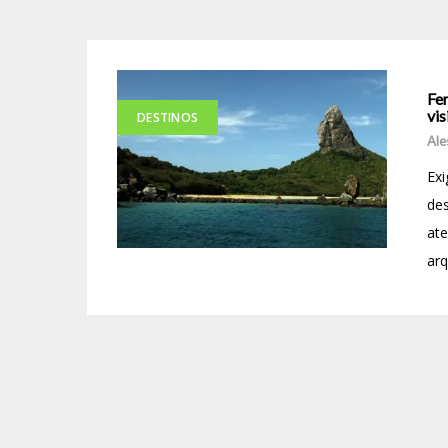
Fe
vis
DESTINOS
Ale
Exi
des
ate
arq