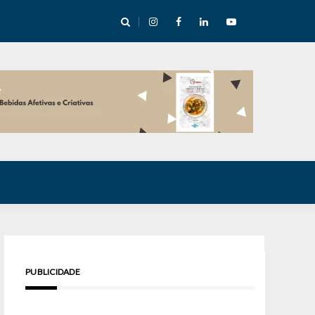
cha abre mentoria de storytelling com 10 vagas
PUBLICIDADE