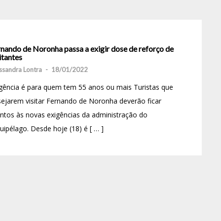
rnando de Noronha passa a exigir dose de reforço de
itantes
ssandra Lontra
-
18/01/2022
gência é para quem tem 55 anos ou mais Turistas que
ejarem visitar Fernando de Noronha deverão ficar
ntos às novas exigências da administração do
uipélago. Desde hoje (18) é [ … ]