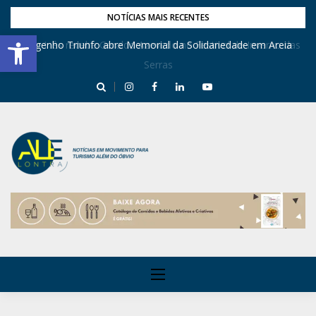
NOTÍCIAS MAIS RECENTES
Barra de Ferramentas Aberta
Dona Inês recebe Geraldo Azevedo no Festival de Inverno das
Engenho Triunfo abre Memorial da Solidariedade em Areia
Serras