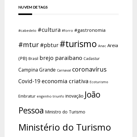
NUVEM DE TAGS
#cultura
#gastronomia
#cabedelo
#forro
#turismo
#mtur
#pbtur
Areia
Anac
brejo paraibano
(PB)
Brasil
Cadastur
coronavírus
Campina Grande
Carnaval
economia criativa
Covid-19
Ecoturismo
João
inovação
Embratur
engenho triunfo
Pessoa
Ministro do Turismo
Ministério do Turismo