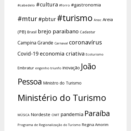
#cultura
#gastronomia
#cabedelo
#forro
#turismo
#mtur
#pbtur
Areia
Anac
brejo paraibano
(PB)
Brasil
Cadastur
coronavírus
Campina Grande
Carnaval
economia criativa
Covid-19
Ecoturismo
João
inovação
Embratur
engenho triunfo
Pessoa
Ministro do Turismo
Ministério do Turismo
Paraíba
pandemia
Nordeste
OMT
MÚSICA
Regina Amorim
Programa de Regionalização do Turismo